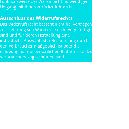
Funktionsweise der Waren nicht notwendigen
Umgang mit ihnen zurückzuführen ist.
Ausschluss des Widerrufsrechts
Das Widerrufsrecht besteht nicht bei Verträgen
zur Lieferung von Waren, die nicht vorgefertigt
sind und für deren Herstellung eine
individuelle Auswahl oder Bestimmung durch
den Verbraucher maßgeblich ist oder die
eindeutig auf die persönlichen Bedürfnisse des
Verbrauchers zugeschnitten sind.
Kontakt
Um Kontakt mit uns aufzunehmen, senden Sie
bitte eine E-Mail an:
Name: MADWOMEN z.H. Larteyley Von Hippel &
Marlen Stahlhuth
Anschrift: Paul-Lincke- Ufer 7b, 10999 Berlin
E-Mail:
hello@madwomencollective.com
Wie können wir dir helfen?