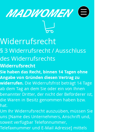
Widerrufsrecht
§ 3 Widerrufsrecht / Ausschluss
des Widerrufsrechts
​Widerrufsrecht
Sie haben das Recht, binnen 14 Tagen ohne
Angabe von Gründen diesen Vertrag zu
widerrufen.
Die Widerrufsfrist beträgt 14 Tage
ab dem Tag an dem Sie oder ein von Ihnen
benannter Dritter, der nicht der Beförderer ist,
die Waren in Besitz genommen haben bzw.
hat.
Um Ihr Widerrufsrecht auszuüben, müssen Sie
uns [Name des Unternehmers, Anschrift und,
soweit verfügbar Telefonnummer,
Telefaxnummer und E-Mail Adresse] mittels